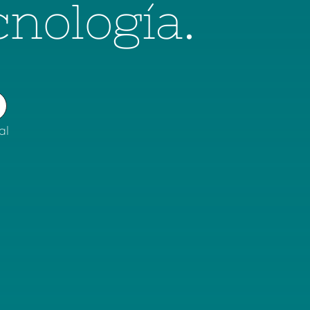
cnología.
al