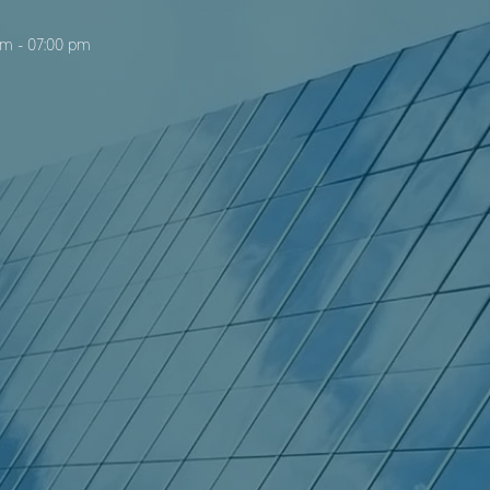
am
-
07:00 pm